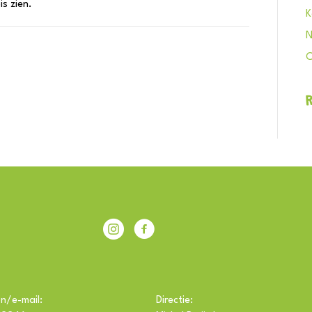
is zien.
K
N
C
IKC Achterberg
Facebook IKC Achterberg
n/e-mail:
Directie: