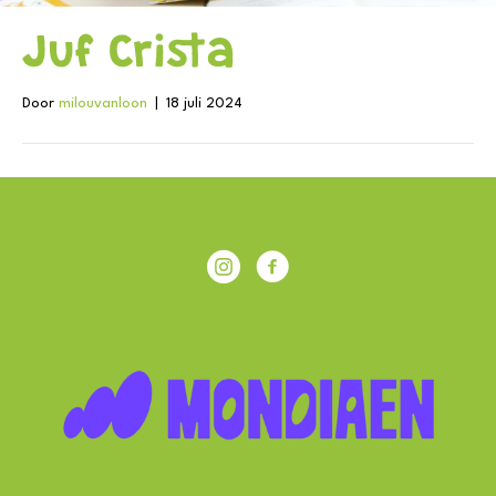
Juf Crista
Door
milouvanloon
|
18 juli 2024
IKC Achterberg
Facebook IKC Achterberg