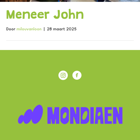
Meneer John
Door
milouvanloon
|
28 maart 2025
IKC Achterberg
Facebook IKC Achterberg